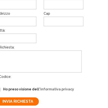
dirizzo
Cap
ttà:
ichiesta:
odice:
Ho preso visione dell'
informativa privacy