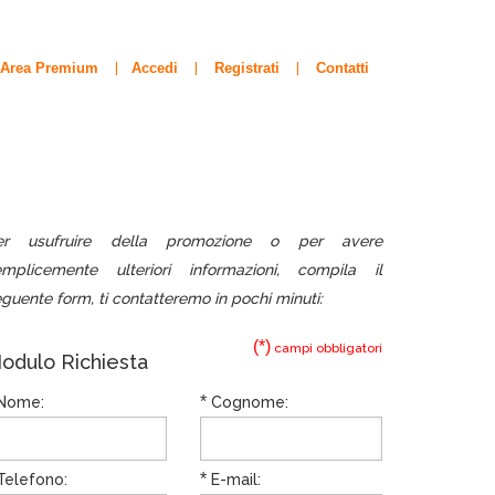
Area Premium
Accedi
Registrati
Contatti
|
|
|
er usufruire della promozione o per avere
emplicemente ulteriori informazioni, compila il
guente form, ti contatteremo in pochi minuti:
(*)
campi obbligatori
odulo Richiesta
*
Nome:
Cognome:
*
elefono:
E-mail: