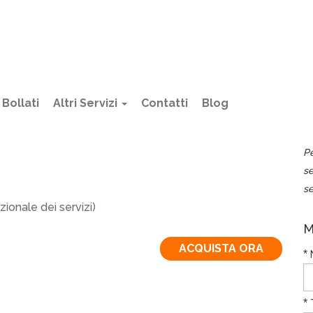
Bollati
Altri Servizi
Contatti
Blog
P
s
se
zionale dei servizi)
M
ACQUISTA ORA
*
*
T