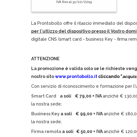
IVA fino al 31/10/2019
La Prontobollo offre il rilascio immediato del dispos
per l'utlizzo del dispositivo presso il Vostro domi
digitale CNS (smart card - business Key - firma rem
ATTENZIONE
La promozione è valida solo se le richieste vengo
nostro sito
www.prontobollo.it
cliccando "
acquist
Con servizio di riconoscimento e formazione per l'u
Smart Card
a soli € 79,00 + IVA
anzichè € 130,00
la nostra sede;
Business Key
a soli € 99,00 + IVA
anzichè € 180,00
la nostra sede;
Firma remota
a soli € 50,00 + IVA
anzichè € 120,00