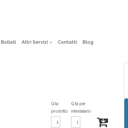
Bollati
Altri Servizi
Contatti
Blog
Q.tà
Q.tà per
prodotto
intestatario